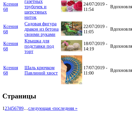
газетных
Ксения
24/07/2019 -
трубочек и
Вдохновля
68
11:54
шерстяных
ниток
Садовая фигура
Ксения
22/07/2019 -
дракон из бетона
Вдохновля
68
11:05
своими руками
Крышка для
Ксения
18/07/2019 -
подставки под
Вдохновля
68
14:19
торт
Ксения
Шаль крючком
17/07/2019 -
Вдохновля
68
Павлиний хвост
11:00
Страницы
1
2
3
4
5
6
7
8
9
…
следующая ›
последняя »