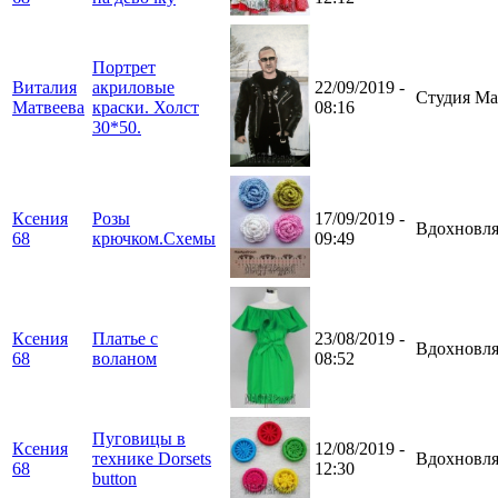
Портрет
Виталия
акриловые
22/09/2019 -
Студия Ма
Матвеева
краски. Холст
08:16
30*50.
Ксения
Розы
17/09/2019 -
Вдохновля
68
крючком.Схемы
09:49
Ксения
Платье с
23/08/2019 -
Вдохновля
68
воланом
08:52
Пуговицы в
Ксения
12/08/2019 -
технике Dorsets
Вдохновля
68
12:30
button