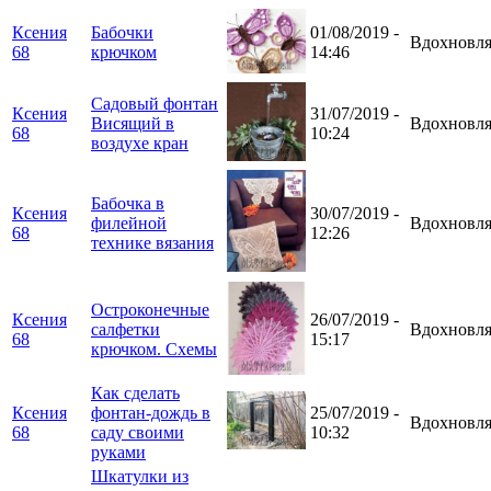
Ксения
Бабочки
01/08/2019 -
Вдохновля
68
крючком
14:46
Садовый фонтан
Ксения
31/07/2019 -
Висящий в
Вдохновля
68
10:24
воздухе кран
Бабочка в
Ксения
30/07/2019 -
филейной
Вдохновля
68
12:26
технике вязания
Остроконечные
Ксения
26/07/2019 -
салфетки
Вдохновля
68
15:17
крючком. Схемы
Как сделать
Ксения
фонтан-дождь в
25/07/2019 -
Вдохновля
68
саду своими
10:32
руками
Шкатулки из