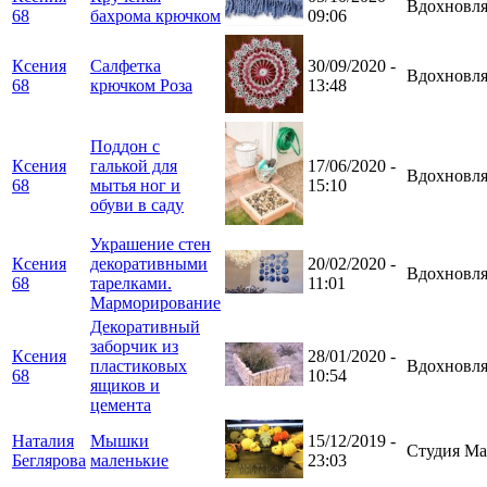
Вдохновля
68
бахрома крючком
09:06
Ксения
Салфетка
30/09/2020 -
Вдохновля
68
крючком Роза
13:48
Поддон с
Ксения
галькой для
17/06/2020 -
Вдохновля
68
мытья ног и
15:10
обуви в саду
Украшение стен
Ксения
декоративными
20/02/2020 -
Вдохновля
68
тарелками.
11:01
Марморирование
Декоративный
заборчик из
Ксения
28/01/2020 -
пластиковых
Вдохновля
68
10:54
ящиков и
цемента
Наталия
Мышки
15/12/2019 -
Студия Ма
Беглярова
маленькие
23:03