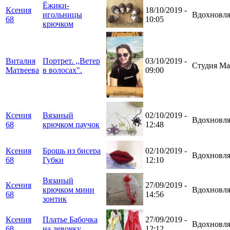
Ёжики-
Ксения
18/10/2019 -
игольницы
Вдохновля
68
10:05
крючком
Виталия
Портрет. ,,Ветер
03/10/2019 -
Студия Ма
Матвеева
в волосах".
09:00
Ксения
Вязаный
02/10/2019 -
Вдохновля
68
крючком паучок
12:48
Ксения
Брошь из бисера
02/10/2019 -
Вдохновля
68
Губки
12:10
Вязаный
Ксения
27/09/2019 -
крючком мини
Вдохновля
68
14:56
зонтик
Ксения
Платье Бабочка
27/09/2019 -
Вдохновля
68
на девочку
12:12