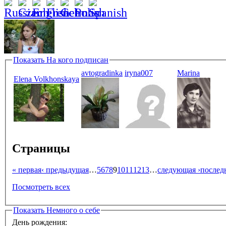
Показать
На кого подписан
avtogradinka
iryna007
Marina
Elena Volkhonskaya
Страницы
« первая
‹ предыдущая
…
5
6
7
8
9
10
11
12
13
…
следующая ›
послед
Посмотреть всех
Показать
Немного о себе
День рождения: