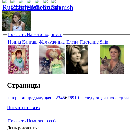
Показать
На кого подписан
Ирина Кангаш
Жемчужинка
Елена Плетение
Silim
Страницы
« первая
‹ предыдущая
…
2
3
4
5
6
7
8
9
10
…
следующая ›
последняя 
Посмотреть всех
Показать
Немного о себе
День рождения: