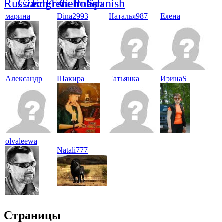
марина
Dina2993
Наталья987
Елена
Александр
Шакира
Татьянка
ИринаS
olvaleewa
Natali777
Страницы