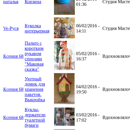
наталья
Корзина
Студия Масте
01:36
Куколка
06/02/2016 -
Ve-Руся
Студия Масте
интерьерная
14:11
Пальто с
коротким
рукавом
05/02/2016 -
Ксения 68
Вдохновляло
спицами
16:37
"Маковая
сказка"
Уютный
домик для
04/02/2016 -
Ксения 68
хранения
Вдохновляло
19:50
пакетов.
Выкройка
Куклы-
держатели
03/02/2016 -
Ксения 68
Вдохновляло
туалетной
17:02
бумаги