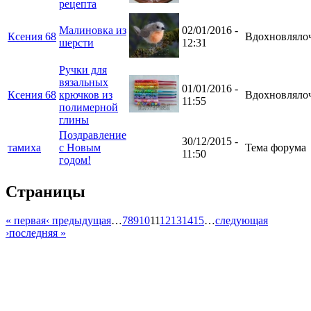
рецепта
Малиновка из
02/01/2016 -
Ксения 68
Вдохновляло
шерсти
12:31
Ручки для
вязальных
01/01/2016 -
Ксения 68
крючков из
Вдохновляло
11:55
полимерной
глины
Поздравление
30/12/2015 -
тамиха
с Новым
Тема форума
11:50
годом!
Страницы
« первая
‹ предыдущая
…
7
8
9
10
11
12
13
14
15
…
следующая
›
последняя »