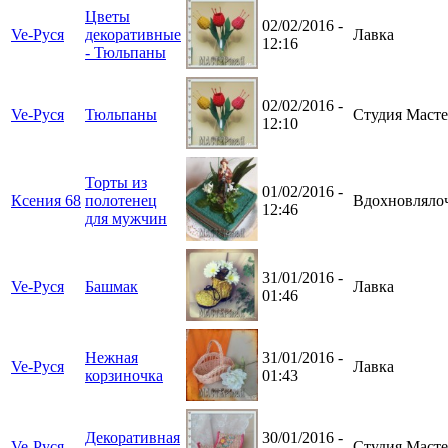
Цветы
02/02/2016 -
Ve-Руся
декоративные
Лавка
12:16
- Тюльпаны
02/02/2016 -
Ve-Руся
Тюльпаны
Студия Масте
12:10
Торты из
01/02/2016 -
Ксения 68
полотенец
Вдохновляло
12:46
для мужчин
31/01/2016 -
Ve-Руся
Башмак
Лавка
01:46
Нежная
31/01/2016 -
Ve-Руся
Лавка
корзиночка
01:43
Декоративная
30/01/2016 -
Ve-Руся
Студия Масте