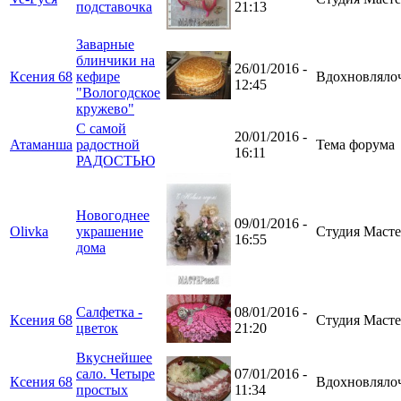
подставочка
21:13
Заварные
блинчики на
26/01/2016 -
Ксения 68
кефире
Вдохновляло
12:45
"Вологодское
кружево"
С самой
20/01/2016 -
Атаманша
радостной
Тема форума
16:11
РАДОСТЬЮ
Новогоднее
09/01/2016 -
Olivka
украшение
Студия Масте
16:55
дома
Салфетка -
08/01/2016 -
Ксения 68
Студия Масте
цветок
21:20
Вкуснейшее
сало. Четыре
07/01/2016 -
Ксения 68
Вдохновляло
простых
11:34