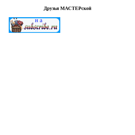
Друзья МАСТЕРской
МАСТЕРСкаЯ © 2012-2022. Создание и поддержка
"G.A.V." All Rights Reserved.
Внимание!
Все
работы (файлы) предоставлены для
ознакомительных целей. Ответственность за дальнейшее
использование предоставленных материалов ложится на
конечных пользователей. Создатели сайта не берут на себя
ответственность за действия посетителей после загрузки
материалов сайта на свой ПК.