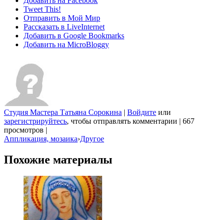
Добавить на Facebook
Tweet This!
Отправить в Мой Мир
Рассказать в LiveInternet
Добавить в Google Bookmarks
Добавить на MicroBloggy
Студия Мастера Татьяна Сорокина
|
Войдите
или
зарегистрируйтесь
, чтобы отправлять комментарии
|
667
просмотров
|
Аппликация, мозаика
›
Другое
Похожие материалы