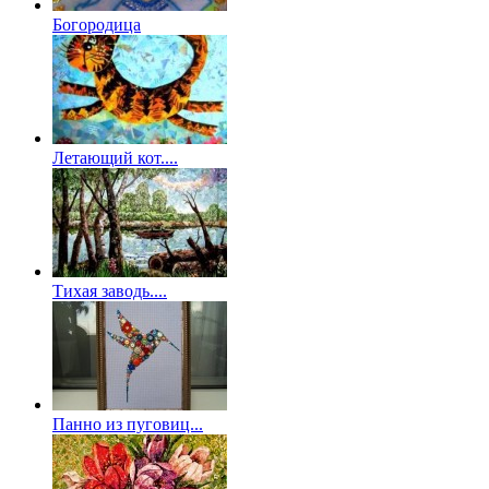
Богородица
Летающий кот....
Тихая заводь....
Панно из пуговиц...