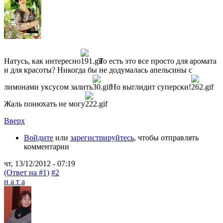
Натусь, как интересно
То есть это все просто для аромата
и для красоты? Никогда бы не додумалась апельсины с
лимонами уксусом залить
Но выглидит суперски!
Жаль понюхать не могу
Вверх
Войдите
или
зарегистрируйтесь
, чтобы отправлять
комментарии
чт, 13/12/2012 - 07:19
(Ответ на #1)
#2
н а т а