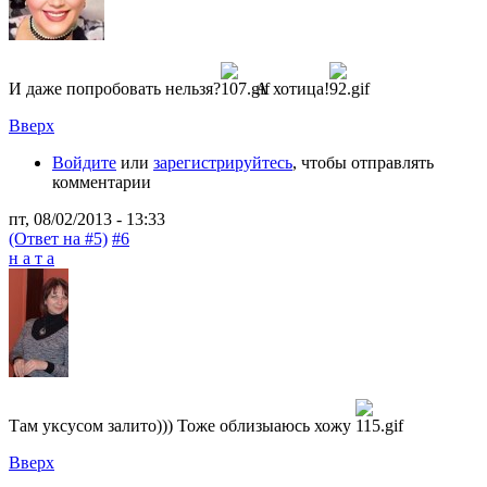
И даже попробовать нельзя?
А хотица!
Вверх
Войдите
или
зарегистрируйтесь
, чтобы отправлять
комментарии
пт, 08/02/2013 - 13:33
(Ответ на #5)
#6
н а т а
Там уксусом залито))) Тоже облизыаюсь хожу
Вверх