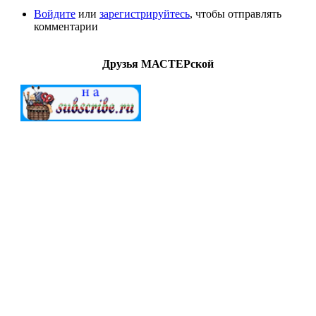
Войдите
или
зарегистрируйтесь
, чтобы отправлять
комментарии
Друзья МАСТЕРской
МАСТЕРСкаЯ © 2012-2022. Создание и поддержка
"G.A.V." All Rights Reserved.
Внимание!
Все
работы (файлы) предоставлены для
ознакомительных целей. Ответственность за дальнейшее
использование предоставленных материалов ложится на
конечных пользователей. Создатели сайта не берут на себя
ответственность за действия посетителей после загрузки
материалов сайта на свой ПК.