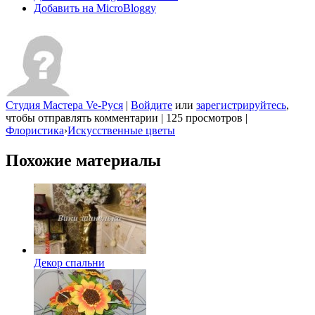
Добавить на MicroBloggy
Студия Мастера Ve-Руся
|
Войдите
или
зарегистрируйтесь
,
чтобы отправлять комментарии
|
125 просмотров
|
Флористика
›
Искусственные цветы
Похожие материалы
Декор спальни