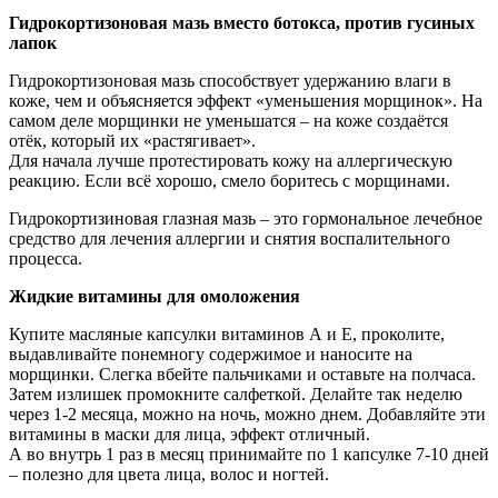
Гидрокортизоновая мазь вместо ботокса, против гусиных
лапок
Гидрокортизоновая мазь способствует удержанию влаги в
коже, чем и объясняется эффект «уменьшения морщинок». На
самом деле морщинки не уменьшатся – на коже создаётся
отёк, который их «растягивает».
Для начала лучше протестировать кожу на аллергическую
реакцию. Если всё хорошо, смело боритесь с морщинами.
Гидрокортизиновая глазная мазь – это гормональное лечебное
средство для лечения аллергии и снятия воспалительного
процесса.
Жидкие витамины для омоложения
Купите масляные капсулки витаминов А и Е, проколите,
выдавливайте понемногу содержимое и наносите на
морщинки. Слегка вбейте пальчиками и оставьте на полчаса.
Затем излишек промокните салфеткой. Делайте так неделю
через 1-2 месяца, можно на ночь, можно днем. Добавляйте эти
витамины в маски для лица, эффект отличный.
А во внутрь 1 раз в месяц принимайте по 1 капсулке 7-10 дней
– полезно для цвета лица, волос и ногтей.