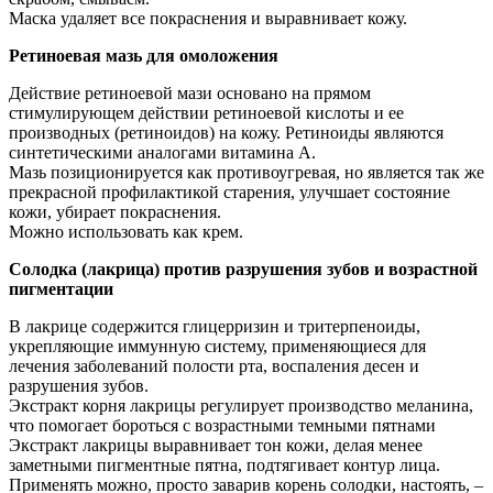
Маска удаляет все покраснения и выравнивает кожу.
Ретиноевая мазь для омоложения
Действие ретиноевой мази основано на прямом
стимулирующем действии ретиноевой кислоты и ее
производных (ретиноидов) на кожу. Ретиноиды являются
синтетическими аналогами витамина А.
Мазь позиционируется как противоугревая, но является так же
прекрасной профилактикой старения, улучшает состояние
кожи, убирает покраснения.
Можно использовать как крем.
Солодка (лакрица) против разрушения зубов и возрастной
пигментации
В лакрице содержится глицерризин и тритерпеноиды,
укрепляющие иммунную систему, применяющиеся для
лечения заболеваний полости рта, воспаления десен и
разрушения зубов.
Экстракт корня лакрицы регулирует производство меланина,
что помогает бороться с возрастными темными пятнами
Экстракт лакрицы выравнивает тон кожи, делая менее
заметными пигментные пятна, подтягивает контур лица.
Применять можно, просто заварив корень солодки, настоять, –