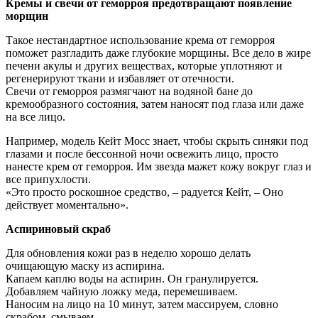
Кремы и свечи от геморроя предотвращают появление
морщин
Такое нестандартное использование крема от геморроя
поможет разгладить даже глубокие морщины. Все дело в жире
печени акулы и других веществах, которые уплотняют и
регенерируют ткани и избавляет от отечности.
Свечи от геморроя размягчают на водяной бане до
кремообразного состояния, затем наносят под глаза или даже
на все лицо.
Например, модель Кейт Мосс знает, чтобы скрыть синяки под
глазами и после бессонной ночи освежить лицо, просто
нанесте крем от геморроя. Им звезда мажет кожу вокруг глаз и
все припухлости.
«Это просто роскошное средство, – радуется Кейт, – Оно
действует моментально».
Аспириновый скраб
Для обновления кожи раз в неделю хорошо делать
очищающую маску из аспирина.
Капаем каплю воды на аспирин. Он гранулируется.
Добавляем чайную ложку меда, перемешиваем.
Наносим на лицо на 10 минут, затем массируем, словно
скрабом, смываем.