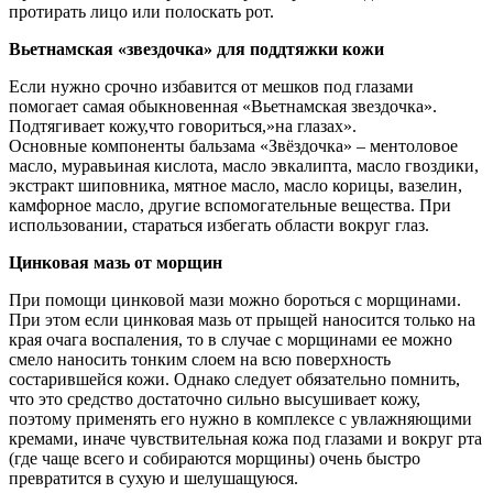
протирать лицо или полоскать рот.
Вьетнамская «звездочка» для поддтяжки кожи
Если нужно срочно избавится от мешков под глазами
помогает самая обыкновенная «Вьетнамская звездочка».
Подтягивает кожу,что говориться,»на глазах».
Основные компоненты бальзама «Звёздочка» – ментоловое
масло, муравьиная кислота, масло эвкалипта, масло гвоздики,
экстракт шиповника, мятное масло, масло корицы, вазелин,
камфорное масло, другие вспомогательные вещества. При
использовании, стараться избегать области вокруг глаз.
Цинковая мазь от морщин
При помощи цинковой мази можно бороться с морщинами.
При этом если цинковая мазь от прыщей наносится только на
края очага воспаления, то в случае с морщинами ее можно
смело наносить тонким слоем на всю поверхность
состарившейся кожи. Однако следует обязательно помнить,
что это средство достаточно сильно высушивает кожу,
поэтому применять его нужно в комплексе с увлажняющими
кремами, иначе чувствительная кожа под глазами и вокруг рта
(где чаще всего и собираются морщины) очень быстро
превратится в сухую и шелушащуюся.