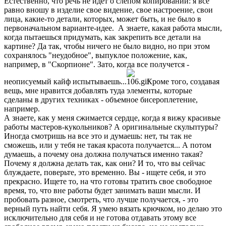
Естественно, что речь не идет о слепом копировании: я все
равно вношу в изделие свое видение, свое настроение, свои
лица, какие-то детали, которых, может быть, и не было в
первоначальном варианте-идее. А знаете, какая работа мысли,
когда пытаешься придумать, как закрепить все детали на
картине? Да так, чтобы ничего не было видно, но при этом
сохранялось "неудобное", выпуклое положение, как,
например, в "Скорпионе". Зато, когда все получется -
неописуемый кайф испытываешь...
Кроме того, создавая
вещь, мне нравится добавлять туда элементы, которые
сделаны в других техниках - объемное бисероплетение,
например.
А знаете, как у меня сжимается сердце, когда я вижу красивые
работы мастеров-кукольников? А оригинальные скульптуры?
Иногда смотришь на все это и думаешь: нет, ты так не
сможешь, или у тебя не такая красота получается... А потом
думаешь, а почему она должна получаться именно такая?
Почему я должна делать так, как они? И то, что вы сейчас
блуждаете, поверьте, это временно. Вы - ищете себя, и это
прекрасно. Ищете то, на что готовы тратить свое свободное
время, то, что вне работы будет занимать ваши мысли. И
пробовать разное, смотреть, что лучше получается, - это
верный путь найти себя. Я умею вязать крючком, но делаю это
исключительно для себя и не готова отдавать этому все