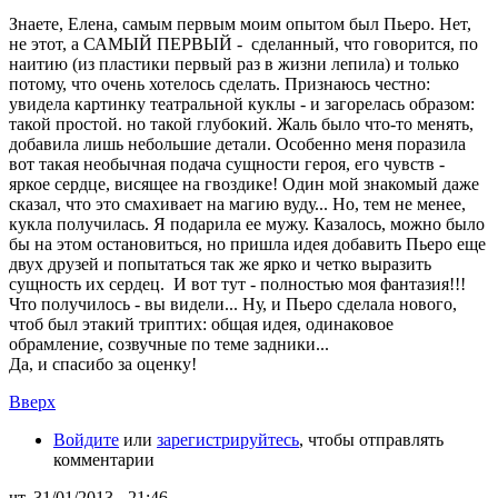
Знаете, Елена, самым первым моим опытом был Пьеро. Нет,
не этот, а САМЫЙ ПЕРВЫЙ - сделанный, что говорится, по
наитию (из пластики первый раз в жизни лепила) и только
потому, что очень хотелось сделать. Признаюсь честно:
увидела картинку театральной куклы - и загорелась образом:
такой простой. но такой глубокий. Жаль было что-то менять,
добавила лишь небольшие детали. Особенно меня поразила
вот такая необычная подача сущности героя, его чувств -
яркое сердце, висящее на гвоздике! Один мой знакомый даже
сказал, что это смахивает на магию вуду... Но, тем не менее,
кукла получилась. Я подарила ее мужу. Казалось, можно было
бы на этом остановиться, но пришла идея добавить Пьеро еще
двух друзей и попытаться так же ярко и четко выразить
сущность их сердец. И вот тут - полностью моя фантазия!!!
Что получилось - вы видели... Ну, и Пьеро сделала нового,
чтоб был этакий триптих: общая идея, одинаковое
обрамление, созвучные по теме задники...
Да, и спасибо за оценку!
Вверх
Войдите
или
зарегистрируйтесь
, чтобы отправлять
комментарии
чт, 31/01/2013 - 21:46