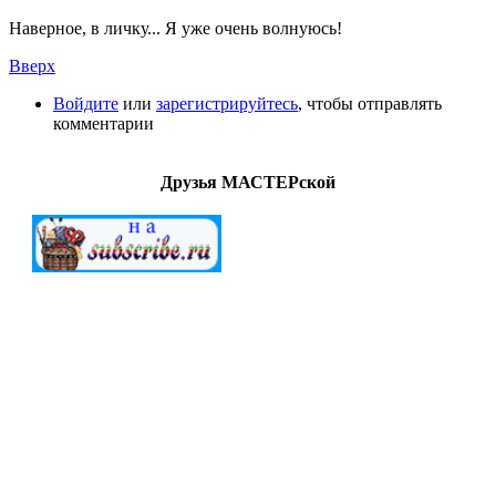
Наверное, в личку... Я уже очень волнуюсь!
Вверх
Войдите
или
зарегистрируйтесь
, чтобы отправлять
комментарии
Друзья МАСТЕРской
МАСТЕРСкаЯ © 2012-2022. Создание и поддержка
"G.A.V." All Rights Reserved.
Внимание!
Все
работы (файлы) предоставлены для
ознакомительных целей. Ответственность за дальнейшее
использование предоставленных материалов ложится на
конечных пользователей. Создатели сайта не берут на себя
ответственность за действия посетителей после загрузки