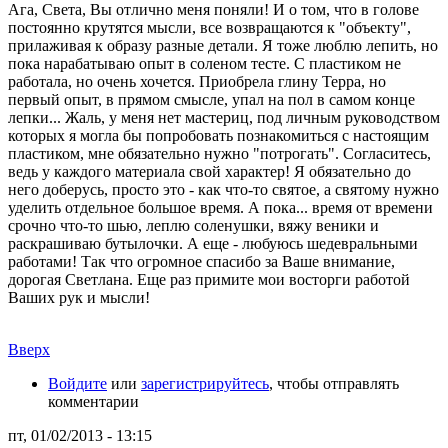
Ага, Света, Вы отлично меня поняли! И о том, что в голове
постоянно крутятся мысли, все возвращаются к "объекту",
прилаживая к образу разные детали. Я тоже люблю лепить, но
пока нарабатываю опыт в соленом тесте. С пластиком не
работала, но очень хочется. Приобрела глину Терра, но
первый опыт, в прямом смысле, упал на пол в самом конце
лепки... Жаль, у меня нет мастериц, под личным руководством
которых я могла бы попробовать познакомиться с настоящим
пластиком, мне обязательно нужно "потрогать". Согласитесь,
ведь у каждого материала свой характер! Я обязательно до
него доберусь, просто это - как что-то святое, а святому нужно
уделить отдельное большое время. А пока... время от времени
срочно что-то шью, леплю соленушки, вяжу веники и
раскрашиваю бутылочки. А еще - любуюсь шедевральными
работами! Так что огромное спасибо за Ваше внимание,
дорогая Светлана. Еще раз примите мои восторги работой
Ваших рук и мысли!
Вверх
Войдите
или
зарегистрируйтесь
, чтобы отправлять
комментарии
пт, 01/02/2013 - 13:15