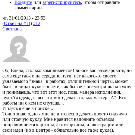
Войдите
или
зарегистрируйтесь
, чтобы отправлять
комментарии
чт, 31/01/2013 - 23:53
(Ответ на #11)
#12
Светлана
Ох, Елена, столько комплиментов! Боюсь вас разочаровать, но
сама еще где-то на середине пути: нет какого-то своего
узнаваемого "знака" в работах, отличительной черты, может
быть, в лицах кукол. знаете, как бывает: посмотришь на куклу
и понимаешь, что вот этот нос, поза, манера исполнения,
чуднАя одежда - все это мог сделать только мастер "А". Его
работы ни с кем не спуташь...
И здесь я еще в поиске...
Точно знаю одно - мне не интересно делать просто сидячую
или стоячую куклу. Мне нравится наполнять объемом
понравившиеся картины, фотокартины, иллюстрации или
свои идеи (но в центре - обязательно все та же кукла).