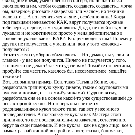
свободное время, умею плести из бисера, но не настолько
вдохновлена им, чтобы создавать, создавать, создавать... могла
бы, наверное, рисовать акварелью или маслом, но техники
маловато.... А вот лепить меня тянет, особенно лица! Когда
под пальцами неизвестно КАК, вдруг получается нужные
тебе черты, верите, сама удивляюсь. Да-да, не смейтесь, я не
лукавлю и не кокетничаю: просто у меня действительно в
голове не укладывается КАК?! Кто руководит этим? Почему у
других не получается, а у меня или, вон у того человека -
получается?!
Что-то я сама сумбурно объясняюсь.... Но думаю, вы уловили
главное - у вас все получится. Ничего не получается у того,
кто ничего не делает! так что удачи вам! Ломайте стереотипы,
пробуйте совместить, казалось бы, несовместимое, мешайте
техники!
Вот, вспомнила пример. Есть такая Татьяна Конне, она
разработала тряпичную куклу (знаете, такие с одутловатыми
руками и ногами, с глазами-бусинками). Судя по всему,
разработала она ее на основе какой-то уже существовавшей до
нее авторской куклы. Но теперь она считается
родоначальников кукол такого типа. так вот у нее много
последователей. А поскольку ее куклы как Мастера стоят
прилично, то все последователи-подражатели, естественно,
берут за свои поменьше. И все куклы - как на одно лицо: все в
рамках разработанной выкройки - рост, глазки, башмачки,