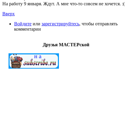
На работу 9 января. Ждут. А мне что-то совсем не хочется. :(
Вверх
Войдите
или
зарегистрируйтесь
, чтобы отправлять
комментарии
Друзья МАСТЕРской
МАСТЕРСкаЯ © 2012-2022. Создание и поддержка
"G.A.V." All Rights Reserved.
Внимание!
Все
работы (файлы) предоставлены для
ознакомительных целей. Ответственность за дальнейшее
использование предоставленных материалов ложится на
конечных пользователей. Создатели сайта не берут на себя
ответственность за действия посетителей после загрузки
материалов сайта на свой ПК.