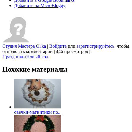
Добавить в Google Bookmarks
Добавить на MicroBloggy
Студия Мастера Ol'ka
|
Войдите
или
зарегистрируйтесь
, чтобы
отправлять комментарии
|
446 просмотров
|
Праздники
›
Новый год
Похожие материалы
овечки-магнитики по...