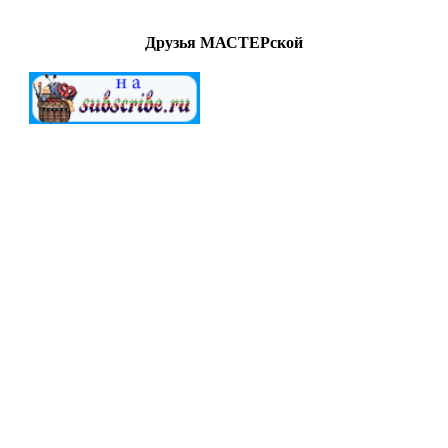
Друзья МАСТЕРской
МАСТЕРСкаЯ © 2012-2022. Создание и поддержка
"G.A.V." All Rights Reserved.
Внимание!
Все
работы (файлы) предоставлены для
ознакомительных целей. Ответственность за дальнейшее
использование предоставленных материалов ложится на
конечных пользователей. Создатели сайта не берут на себя
ответственность за действия посетителей после загрузки
материалов сайта на свой ПК.