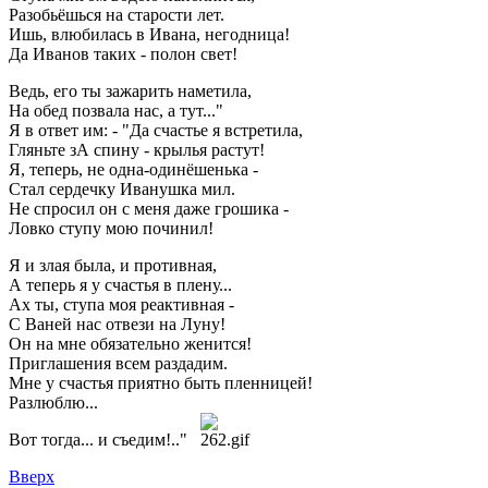
Разобьёшься на старости лет.
Ишь, влюбилась в Ивана, негодница!
Да Иванов таких - полон свет!
Ведь, его ты зажарить наметила,
На обед позвала нас, а тут..."
Я в ответ им: - "Да счастье я встретила,
Гляньте зА спину - крылья растут!
Я, теперь, не одна-одинёшенька -
Стал сердечку Иванушка мил.
Не спросил он с меня даже грошика -
Ловко ступу мою починил!
Я и злая была, и противная,
А теперь я у счастья в плену...
Ах ты, ступа моя реактивная -
С Ваней нас отвези на Луну!
Он на мне обязательно женится!
Приглашения всем раздадим.
Мне у счастья приятно быть пленницей!
Разлюблю...
Вот тогда... и съедим!.."
Вверх