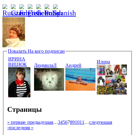
Показать
На кого подписан
ИРИНА
Илона
ВИЦЮК
ЛюдмилаЛ
Андрей
Страницы
« первая
‹ предыдущая
…
3
4
5
6
7
8
9
10
11
…
следующая
›
последняя »