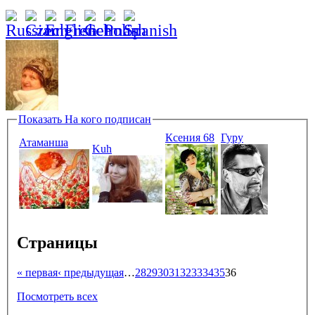
Показать
На кого подписан
Ксения 68
Гуру
Атаманша
Kuh
Страницы
« первая
‹ предыдущая
…
28
29
30
31
32
33
34
35
36
Посмотреть всех