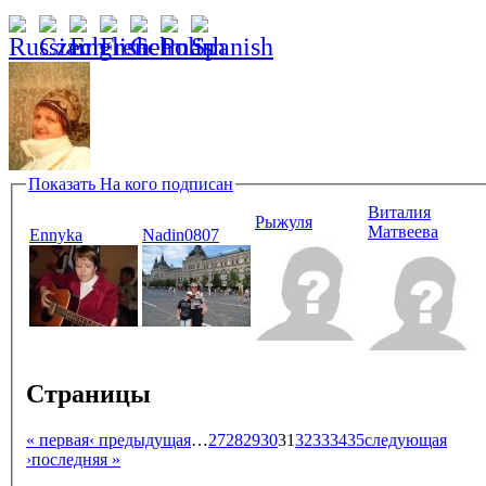
Показать
На кого подписан
Виталия
Рыжуля
Матвеева
Ennyka
Nadin0807
Страницы
« первая
‹ предыдущая
…
27
28
29
30
31
32
33
34
35
следующая
›
последняя »