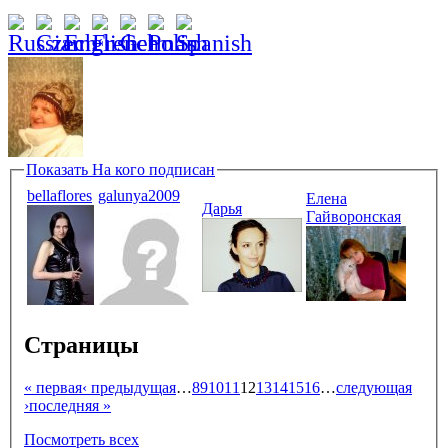
Показать
На кого подписан
bellaflores
galunya2009
Елена
Дарья
Гайворонская
Страницы
« первая
‹ предыдущая
…
8
9
10
11
12
13
14
15
16
…
следующая
›
последняя »
Посмотреть всех