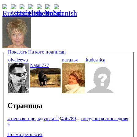
Показать
На кого подписан
olvaleewa
наталья
kudesnica
Natali777
Страницы
« первая
‹ предыдущая
1
2
3
4
5
6
7
8
9
…
следующая ›
последняя
»
Посмотреть всех