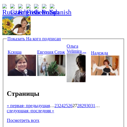
Показать
На кого подписан
Ольга
Velimira ...
Ксюша
Евгения Серж
Надежда
Страницы
« первая
‹ предыдущая
…
23
24
25
26
27
28
29
30
31
…
следующая ›
последняя »
Посмотреть всех