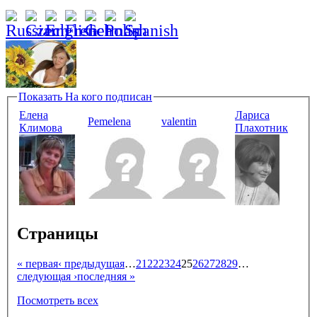
Показать
На кого подписан
Елена
Лариса
Pemelena
valentin
Климова
Плахотник
Страницы
« первая
‹ предыдущая
…
21
22
23
24
25
26
27
28
29
…
следующая ›
последняя »
Посмотреть всех