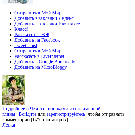
Отправить в Мой Мир
Добавить в закладки Яндекс
Добавить в закладки Вконтакте
Класс!
Рассказать в ЖЖ
Добавить на Facebook
Tweet This!
Отправить в Мой Мир
Рассказать в LiveInternet
Добавить в Google Bookmarks
Добавить на MicroBloggy
Подробнее
о Чехол с розочками из полимерной
глины
|
Войдите
или
зарегистрируйтесь
, чтобы отправлять
комментарии
|
675 просмотров
|
Лепка