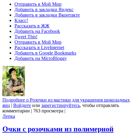
Отправить в Мой Мир
Добавить в закладки Яндекс
Добавить в закладки Вконтакте
Класс!
Рассказать в ЖЖ
Добавить на Facebook
Tweet This!
Отправить в Мой Мир
Рассказать в LiveInternet
Добавить в Google Bookmarks
Добавить на MicroBloggy
Подробнее
о Розочки из мастики для украшения шоколадных
яиц
|
Войдите
или
зарегистрируйтесь
, чтобы отправлять
комментарии
|
763 просмотра
|
Лепка
Очки с розочками из полимерной