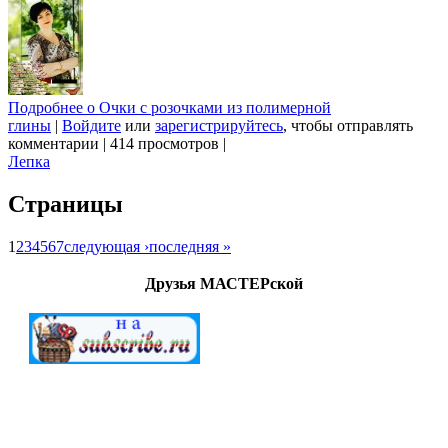
Подробнее
о Очки с розочками из полимерной
глины
|
Войдите
или
зарегистрируйтесь
, чтобы отправлять
комментарии
|
414 просмотров
|
Лепка
Страницы
1
2
3
4
5
6
7
следующая ›
последняя »
Друзья МАСТЕРской
МАСТЕРСкаЯ © 2012-2022. Создание и поддержка
"G.A.V." All Rights Reserved.