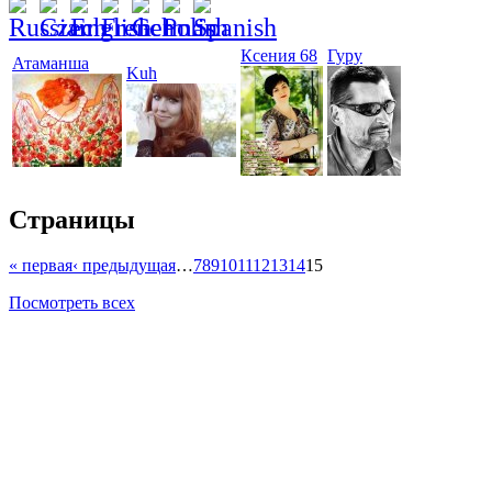
Ксения 68
Гуру
Атаманша
Kuh
Страницы
« первая
‹ предыдущая
…
7
8
9
10
11
12
13
14
15
Посмотреть всех