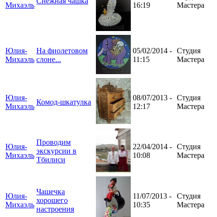
Снежная чашка
Михаэль
16:19
Мастера
Юлия-
На фиолетовом
05/02/2014 -
Студия
Михаэль
слоне...
11:15
Мастера
Юлия-
08/07/2013 -
Студия
Комод-шкатулка
Михаэль
12:17
Мастера
Проводим
Юлия-
22/04/2014 -
Студия
экскурсии в
Михаэль
10:08
Мастера
Тбилиси
Чашечка
Юлия-
11/07/2013 -
Студия
хорошего
Михаэль
10:35
Мастера
настроения