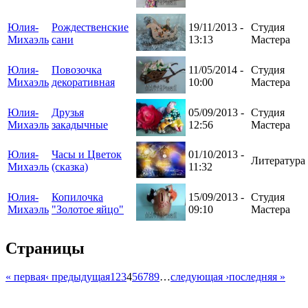
Юлия-
Рождественские
19/11/2013 -
Студия
Михаэль
сани
13:13
Мастера
Юлия-
Повозочка
11/05/2014 -
Студия
Михаэль
декоративная
10:00
Мастера
Юлия-
Друзья
05/09/2013 -
Студия
Михаэль
закадычные
12:56
Мастера
Юлия-
Часы и Цветок
01/10/2013 -
Литература
Михаэль
(сказка)
11:32
Юлия-
Копилочка
15/09/2013 -
Студия
Михаэль
"Золотое яйцо"
09:10
Мастера
Страницы
« первая
‹ предыдущая
1
2
3
4
5
6
7
8
9
…
следующая ›
последняя »