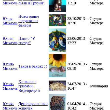
Михаэль
были в Грузии"
11:10
Мастера
Новогодние
Юлия-
28/10/2013 -
Студия
игрушки из
Михаэль
16:20
Мастера
фанеры
Юлия-
Панно "У
23/06/2013 -
Студия
Михаэль
гнезда"
12:23
Мастера
Юлия-
26/09/2013 -
Студия
Такса в баксах : )
Михаэль
08:19
Мастера
Хинкали с
Юлия-
24/07/2013 -
грибами.
Кулинария
Михаэль
16:47
Видеорецепт
Юлия-
Декорированный
01/04/2014 -
Студия
Михаэль
кошелек
16:42
Мастера