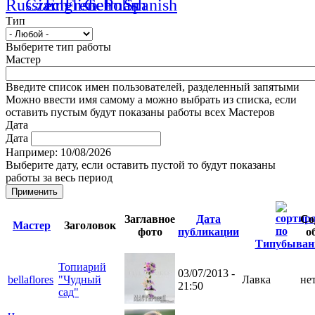
Тип
Выберите тип работы
Мастер
Введите список имен пользователей, разделенный запятыми
Можно ввести имя самому а можно выбрать из списка, если
оставить пустым будут показаны работы всех Мастеров
Дата
Дата
Например: 10/08/2026
Выберите дату, если оставить пустой то будут показаны
работы за весь период
Заглавное
Дата
Со
Мастер
Заголовок
фото
публикации
о
Тип
Топиарий
03/07/2013 -
bellaflores
"Чудный
Лавка
не
21:50
сад"