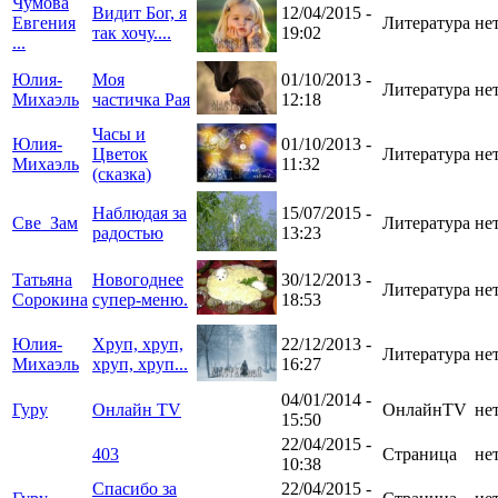
Чумова
Видит Бог, я
12/04/2015 -
Евгения
Литература
не
так хочу....
19:02
...
Юлия-
Моя
01/10/2013 -
Литература
не
Михаэль
частичка Рая
12:18
Часы и
Юлия-
01/10/2013 -
Цветок
Литература
не
Михаэль
11:32
(сказка)
Наблюдая за
15/07/2015 -
Све_Зам
Литература
не
радостью
13:23
Татьяна
Новогоднее
30/12/2013 -
Литература
не
Сорокина
супер-меню.
18:53
Юлия-
Хруп, хруп,
22/12/2013 -
Литература
не
Михаэль
хруп, хруп...
16:27
04/01/2014 -
Гуру
Онлайн TV
ОнлайнTV
не
15:50
22/04/2015 -
403
Страница
не
10:38
Спасибо за
22/04/2015 -