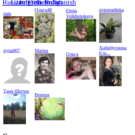
Ольга48
avtogradinka
Elena
nata
Volkhonskaya
Хабибуллина
iryna007
Marina
Еле...
Ольга
Таня Шитик
Венера