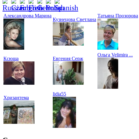
Александрова Марина
Татьяна Прозорова
Кузнецова Светлана
Ольга Velimira ...
Ксюша
Евгения Серж
lidia55
Хризантема