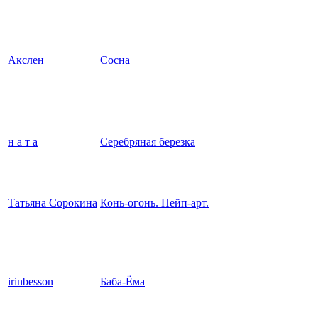
Акслен
Сосна
н а т а
Серебряная березка
Татьяна Сорокина
Конь-огонь. Пейп-арт.
irinbesson
Баба-Ёма