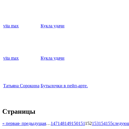
vita max
Кукла удачи
vita max
Кукла удачи
Татьяна Сорокина
Бутылочки в пейп-арте.
Страницы
« первая
‹ предыдущая
…
147
148
149
150
151
152
153
154
155
следующ