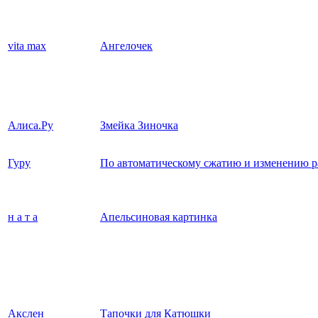
vita max
Ангелочек
Алиса.Ру
Змейка Зиночка
Гуру
По автоматическому сжатию и изменению р
н а т а
Апельсиновая картинка
Акслен
Тапочки для Катюшки