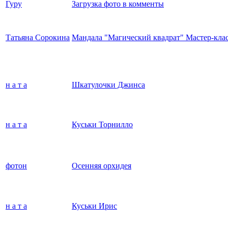
Гуру
Загрузка фото в комменты
Татьяна Сорокина
Мандала "Магический квадрат" Мастер-клас
н а т а
Шкатулочки Джинса
н а т а
Куськи Торнилло
фотон
Осенняя орхидея
н а т а
Куськи Ирис