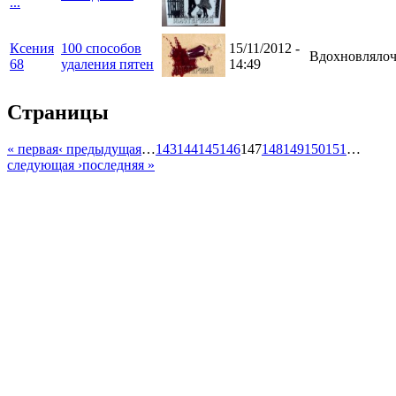
...
Ксения
100 способов
15/11/2012 -
Вдохновлялоч
68
удаления пятен
14:49
Страницы
« первая
‹ предыдущая
…
143
144
145
146
147
148
149
150
151
…
следующая ›
последняя »