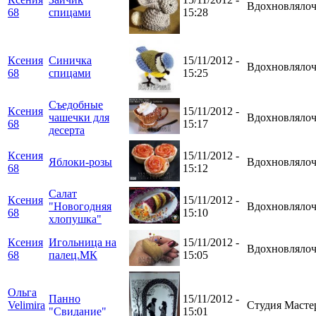
Вдохновлялоч
68
спицами
15:28
Ксения
Синичка
15/11/2012 -
Вдохновлялоч
68
спицами
15:25
Съедобные
Ксения
15/11/2012 -
чашечки для
Вдохновлялоч
68
15:17
десерта
Ксения
15/11/2012 -
Яблоки-розы
Вдохновлялоч
68
15:12
Салат
Ксения
15/11/2012 -
"Новогодняя
Вдохновлялоч
68
15:10
хлопушка"
Ксения
Игольница на
15/11/2012 -
Вдохновлялоч
68
палец.МК
15:05
Ольга
Панно
15/11/2012 -
Velimira
Студия Масте
"Свидание"
15:01