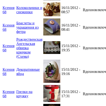
Ксения
Колокольчики и
16/11/2012 -
Вдохновлялоч
68
снежинки
08:57
Браслеты и
Ксения
16/11/2012 -
украшения из
Вдохновлялоч
68
08:41
фетра
Рождественская
Ангельская
Ксения
15/11/2012 -
обвязка
Вдохновлялоч
68
19:35
крючком
(Схема)
Ксения
Декоративные
15/11/2012 -
Вдохновлялоч
68
яйца
19:16
Ксения
Грелки на
15/11/2012 -
Вдохновлялоч
68
кружку
17:31