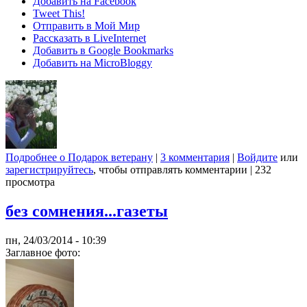
Добавить на Facebook
Tweet This!
Отправить в Мой Мир
Рассказать в LiveInternet
Добавить в Google Bookmarks
Добавить на MicroBloggy
Подробнее
о Подарок ветерану
|
3 комментария
|
Войдите
или
зарегистрируйтесь
, чтобы отправлять комментарии
|
232
просмотра
без сомнения...газеты
пн, 24/03/2014 - 10:39
Заглавное фото: