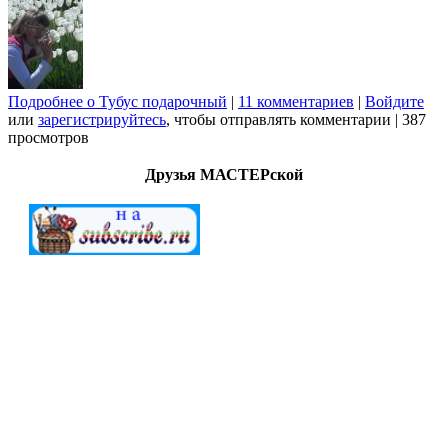
Подробнее
о Тубус подарочный
|
11 комментариев
|
Войдите
или
зарегистрируйтесь
, чтобы отправлять комментарии
|
387
просмотров
Друзья МАСТЕРской
МАСТЕРСкаЯ © 2012-2022. Создание и поддержка
"G.A.V." All Rights Reserved.
Внимание!
Все
работы (файлы) предоставлены для
ознакомительных целей. Ответственность за дальнейшее
использование предоставленных материалов ложится на
конечных пользователей. Создатели сайта не берут на себя