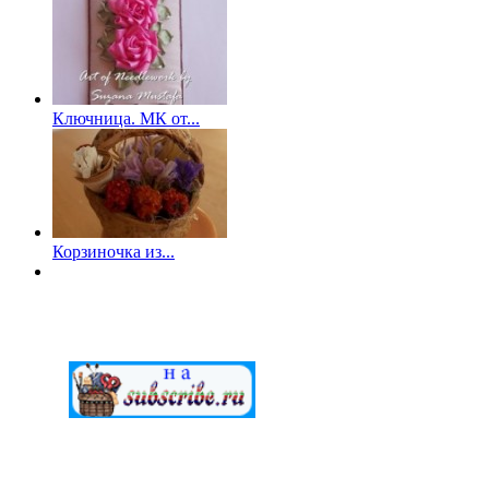
Ключница. МК от...
Корзиночка из...
МАСТЕРСкаЯ © 2012-2022. Создание и поддержка "G.A.V." 