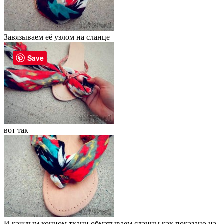
Завязываем её узлом на сланце
Save
вот так
И каждым концом ткани обматываем сланцы как показано на