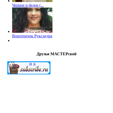
Черное и белое (...
Воротничок Руксэндра
Друзья МАСТЕРской
МАСТЕРСкаЯ © 2012-2022. Создание и поддержка
"G.A.V." All Rights Reserved.
Внимание!
Все
работы (файлы) предоставлены для
ознакомительных целей. Ответственность за дальнейшее