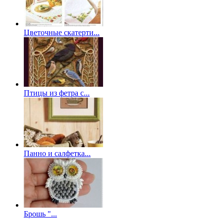
Цветочные скатерти...
Птицы из фетра с...
Панно и салфетка...
Брошь "...