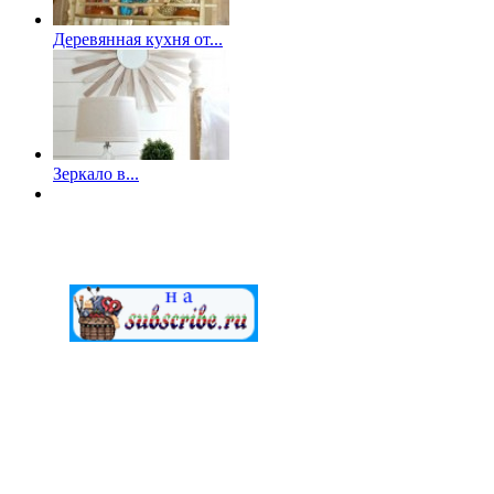
Деревянная кухня от...
Зеркало в...
МАСТЕРСкаЯ © 2012-2022. Создание и поддержка "G.A.V." 
Внимание!
Все
работы (файлы) предоставлены для ознакомит
пользователей. Создатели сайта не берут на себя ответствен