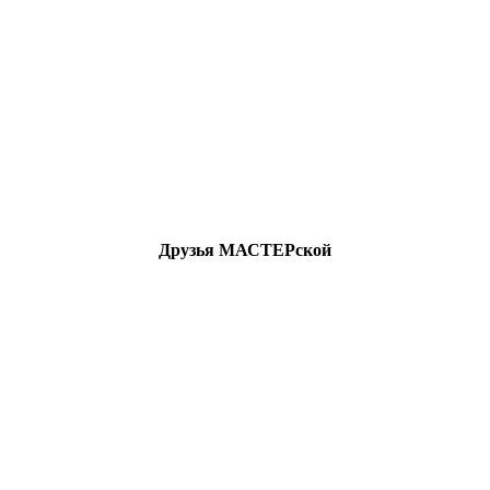
Друзья МАСТЕРской
All Rights Reserved.
ельных целей. Ответственность за дальнейшее использование 
ность за действия посетителей после загрузки материалов сайт