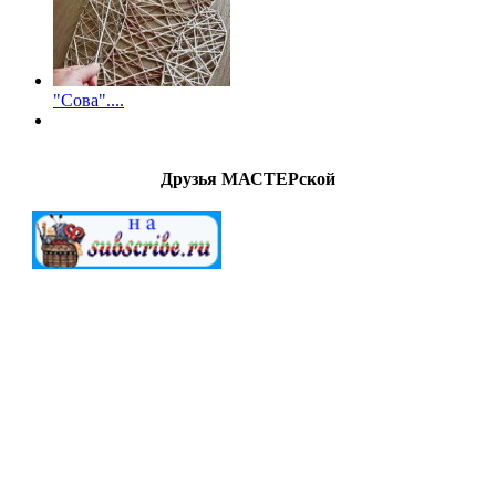
"Сова"....
Друзья МАСТЕРской
МАСТЕРСкаЯ © 2012-2022. Создание и поддержка
"G.A.V." All Rights Reserved.
Внимание!
Все
работы (файлы) предоставлены для
ознакомительных целей. Ответственность за дальнейшее
использование предоставленных материалов ложится на
конечных пользователей. Создатели сайта не берут на себя
ответственность за действия посетителей после загрузки