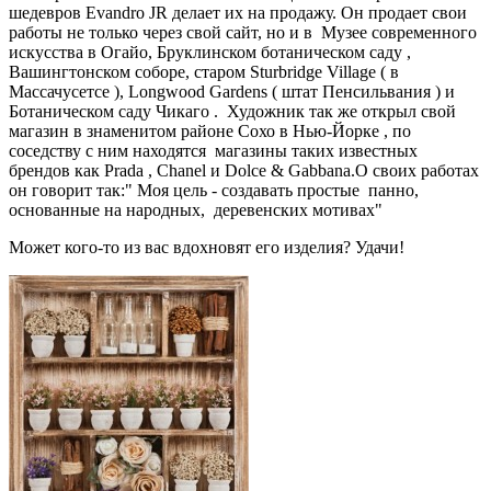
шедевров Evandro JR делает их на продажу. Он продает свои
работы не только через свой сайт, но и в Музее современного
искусства в Огайо, Бруклинском ботаническом саду ,
Вашингтонском соборе, старом Sturbridge Village ( в
Массачусетсе ), Longwood Gardens ( штат Пенсильвания ) и
Ботаническом саду Чикаго . Художник так же открыл свой
магазин в знаменитом районе Сохо в Нью-Йорке , по
соседству с ним находятся магазины таких известных
брендов как Prada , Chanel и Dolce & Gabbana.О своих работах
он говорит так:" Моя цель - создавать простые панно,
основанные на народных, деревенских мотивах"
Может кого-то из вас вдохновят его изделия? Удачи!