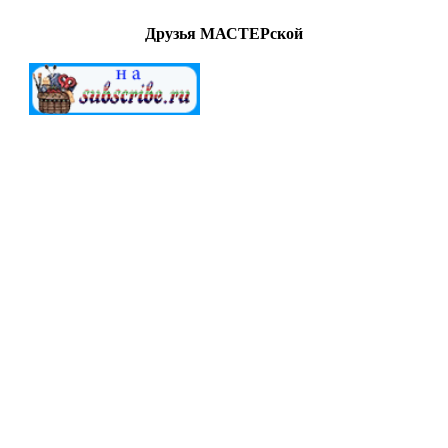
Друзья МАСТЕРской
МАСТЕРСкаЯ © 2012-2022. Создание и поддержка
"G.A.V." All Rights Reserved.
Внимание!
Все
работы (файлы) предоставлены для
ознакомительных целей. Ответственность за дальнейшее
использование предоставленных материалов ложится на
конечных пользователей. Создатели сайта не берут на себя
ответственность за действия посетителей после загрузки
материалов сайта на свой ПК.