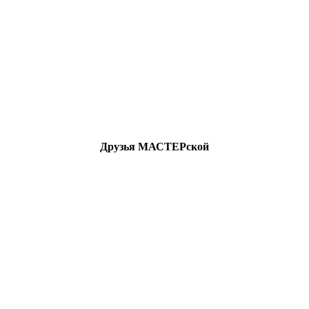
Друзья МАСТЕРской
All Rights Reserved.
ельных целей. Ответственность за дальнейшее использование 
ность за действия посетителей после загрузки материалов сайт