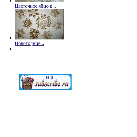
Цветочное яйцо к...
Новогодние...
МАСТЕРСкаЯ © 2012-2022. Создание и поддержка "G.A.V." 
Внимание!
Все
работы (файлы) предоставлены для ознакомит
пользователей. Создатели сайта не берут на себя ответствен