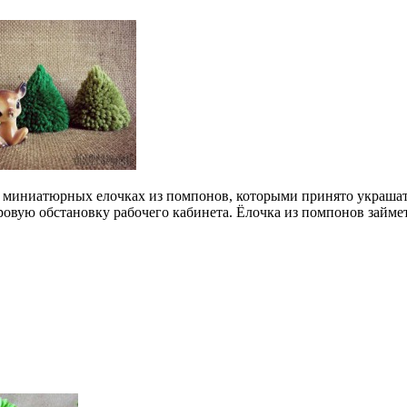
о миниатюрных елочках из помпонов, которыми принято украшат
вую обстановку рабочего кабинета. Ёлочка из помпонов займет 