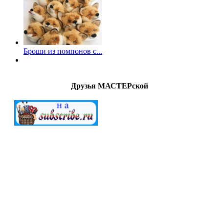
Броши из помпонов с...
Друзья МАСТЕРской
МАСТЕРСкаЯ © 2012-2022. Создание и поддержка
"G.A.V." All Rights Reserved.
Внимание!
Все
работы (файлы) предоставлены для
ознакомительных целей. Ответственность за дальнейшее
использование предоставленных материалов ложится на
конечных пользователей. Создатели сайта не берут на себя