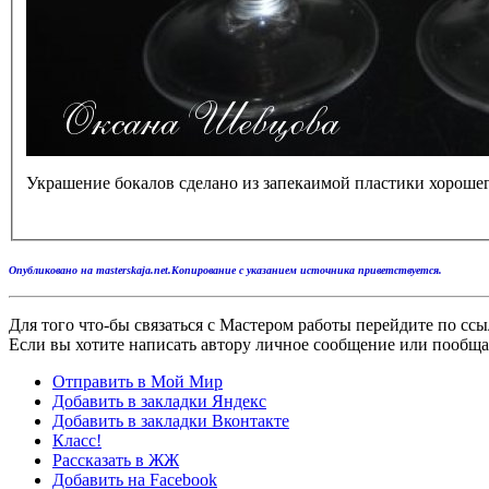
Украшение бокалов сделано из запекаимой пластики хорошего
Опубликовано на masterskaja.net.Копирование с указанием источника приветствуется.
Для того что-бы связаться с Мастером работы перейдите по сс
Если вы хотите написать автору личное сообщение или пообщат
Отправить в Мой Мир
Добавить в закладки Яндекс
Добавить в закладки Вконтакте
Класс!
Рассказать в ЖЖ
Добавить на Facebook