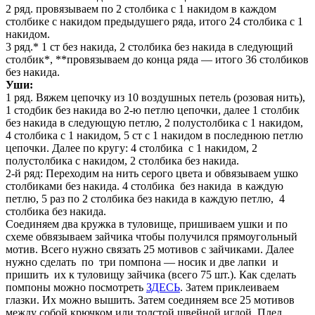
2 ряд. провязываем по 2 столбика с 1 накидом в каждом
столбике с накидом предыдушего ряда, итого 24 столбика с 1
накидом.
3 ряд.* 1 ст без накида, 2 столбика без накида в следующий
столбик*, **провязываем до конца ряда — итого 36 столбиков
без накида.
Уши:
1 ряд. Вяжем цепочку из 10 воздушных петель (розовая нить),
1 стодбик без накида во 2-ю петлю цепочки, далее 1 столбик
без накида в следующую петлю, 2 полустолбика с 1 накидом,
4 столбика с 1 накидом, 5 ст с 1 накидом в последнюю петлю
цепочки. Далее по кругу: 4 столбика с 1 накидом, 2
полустолбика с накидом, 2 столбика без накида.
2-й ряд: Переходим на нить серого цвета и обвязываем ушко
столбиками без накида. 4 столбика без накида в каждую
петлю, 5 раз по 2 столбика без накида в каждую петлю, 4
столбика без накида.
Соединяем два кружка в туловище, пришиваем ушки и по
схеме обвязываем зайчика чтобы получился прямоугольный
мотив. Всего нужно связать 25 мотивов с зайчиками. Далее
нужно сделать по три помпона — носик и две лапки и
пришить их к туловищу зайчика (всего 75 шт.). Как сделать
помпоны можно посмотреть
ЗДЕСЬ
. Затем приклеиваем
глазки. Их можно вышить. Затем соединяем все 25 мотивов
между собой крючком или толстой швейной иглой. Плед