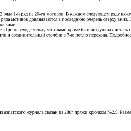
 ряда 1-й ряд из 20-ти мотивов. В каждом следующем ряду вяжу
ряда мотивов довязываются в последнюю очередь сверху вниз. Э
лочками.
е. При переходе между мотивами кроме 6-ти воздушных петель н
етли и соединительный столбик в 7-ю петлю перехода. Подробно
 азиатского журнала связан из 280г пряжи крючком №2,5. Размер