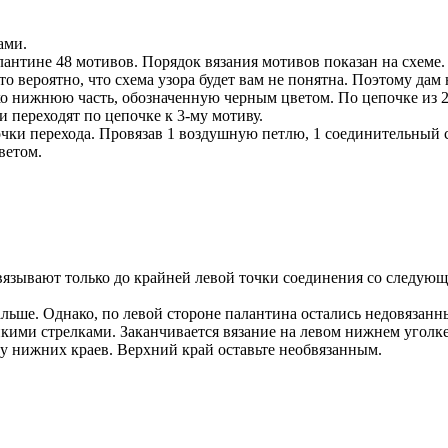
ами.
алантине 48 мотивов. Порядок вязания мотивов показан на схеме.
то вероятно, что схема узора будет вам не понятна. Поэтому дам
ко нижнюю часть, обозначенную черным цветом. По цепочке из 2
 переходят по цепочке к 3-му мотиву.
епочки перехода. Провязав 1 воздушную петлю, 1 соединительный
ветом.
вязывают только до крайней левой точки соединения со следующ
дальше. Однако, по левой стороне палантина остались недовязан
нкими стрелками. Заканчивается вязание на левом нижнем уголке
у нижних краев. Верхний край оставьте необвязанным.