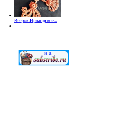
Веерок.Ирландское...