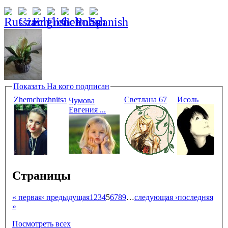
Показать
На кого подписан
Zhemchuzhnitsa
Светлана 67
Исоль
Чумова
Евгения ...
Страницы
« первая
‹ предыдущая
1
2
3
4
5
6
7
8
9
…
следующая ›
последняя
»
Посмотреть всех