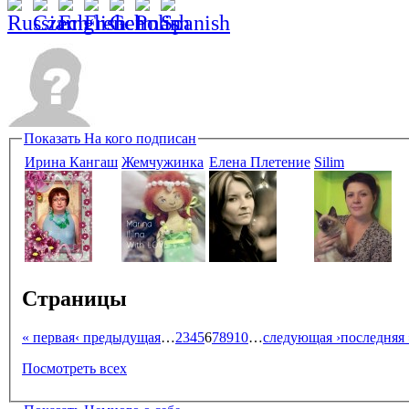
Показать
На кого подписан
Ирина Кангаш
Жемчужинка
Елена Плетение
Silim
Страницы
« первая
‹ предыдущая
…
2
3
4
5
6
7
8
9
10
…
следующая ›
последняя 
Посмотреть всех