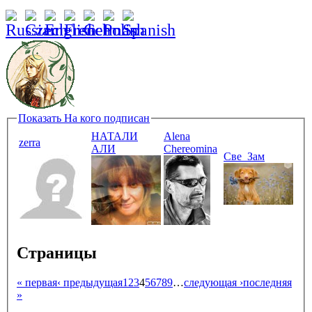
Показать
На кого подписан
НАТАЛИ
Alena
zerra
АЛИ
Chereomina
Све_Зам
Страницы
« первая
‹ предыдущая
1
2
3
4
5
6
7
8
9
…
следующая ›
последняя
»