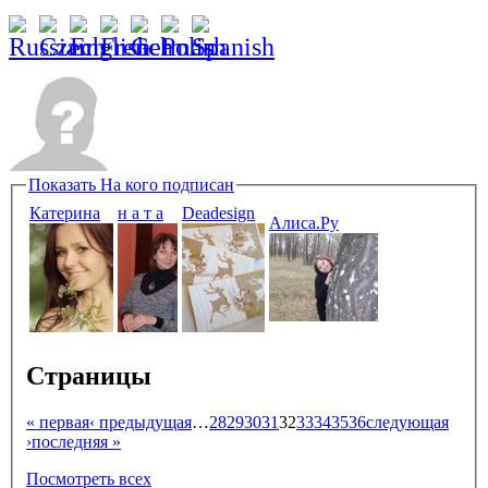
Показать
На кого подписан
Катерина
н а т а
Deadesign
Алиса.Ру
Страницы
« первая
‹ предыдущая
…
28
29
30
31
32
33
34
35
36
следующая
›
последняя »
Посмотреть всех