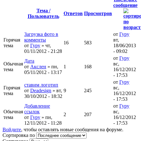
сообщение
Тема /
Ответов
Просмотров
Пользователь
Загрузка фото в
от
Гуру
Горячая
комменты
вт,
16
583
тема
от
Гуру
» чт,
18/06/2013
01/11/2012 - 21:28
- 09:02
от
Гуру
Дата
Обычная
вс,
от
Акслен
» пн,
1
168
тема
16/12/2012
05/11/2012 - 13:17
- 17:53
от
Гуру
ставим логотип
Горячая
вс,
от
Deadesign
» вт,
9
245
тема
16/12/2012
30/10/2012 - 18:32
- 17:53
Добавление
от
Гуру
Обычная
ссылок
вс,
2
207
тема
от
Гуру
» пн,
16/12/2012
12/11/2012 - 11:28
- 17:53
Войдите
, чтобы оставлять новые сообщения на форуме.
Сортировка по